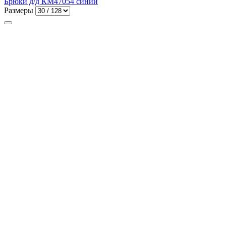
Брюки д/д КМ47054 синий
Размеры