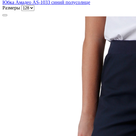
Юбка Амадео AS-1033 синий полусолнце
Размеры