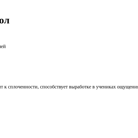
ол
лей
т к сплоченности, способствует выработке в учениках ощущени